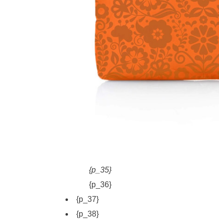
{p_35}
{p_36}
{p_37}
{p_38}