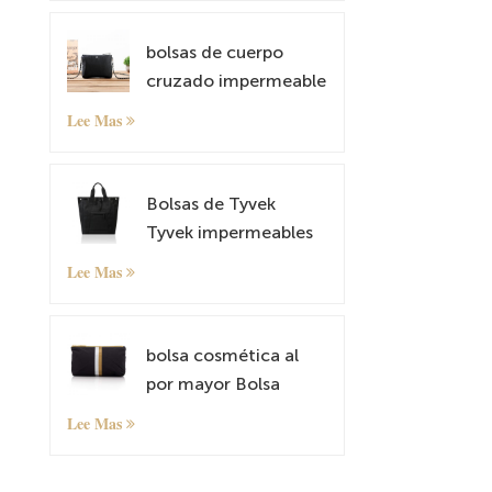
bolsas de cuerpo
cruzado impermeable
y liviano Tyvek Tyvek
Lee Mas
Small Shoulder Bag
Satchel
Bolsas de Tyvek
Tyvek impermeables
mochilas antirrobo
Lee Mas
bolsos de hombro
livianos
bolsa cosmética al
por mayor Bolsa
organizadora
Lee Mas
pequeña con patrón
personalizado