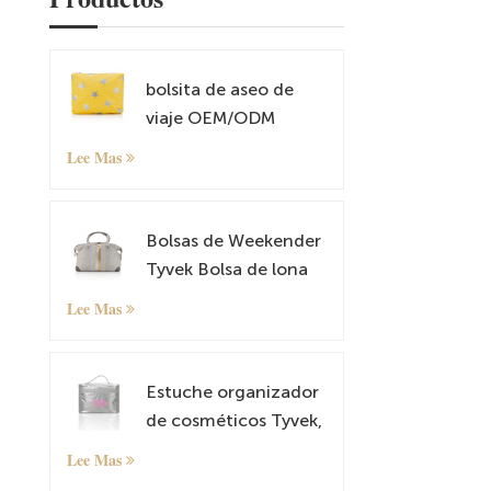
bolsita de aseo de
viaje OEM/ODM
Lee Mas
Bolsas de Weekender
Tyvek Bolsa de lona
de cuero durante la
Lee Mas
noche Carry on Tote
Bag con manga de
equipaje
Estuche organizador
de cosméticos Tyvek,
estuche de maquillaje
Lee Mas