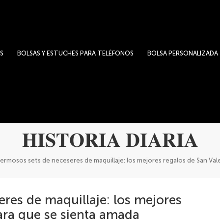
S
BOLSAS Y ESTUCHES PARA TELÉFONOS
BOLSA PERSONALIZADA
HISTORIA DIARIA
ermosos sets de neceseres de maquillaje: los mejores regalos de San Val
res de maquillaje: los mejores
ara que se sienta amada