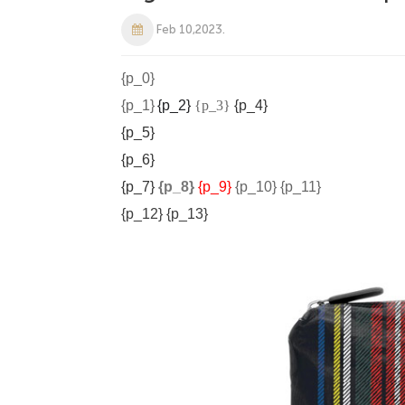
Feb 10,2023.
{p_0}
{p_1}
{p_2}
{p_3}
{p_4}
{p_5}
{p_6}
{p_7}
{p_8}
{p_9}
{p_10}
{p_11}
{p_12}
{p_13}