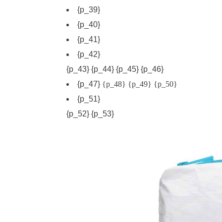
{p_39}
{p_40}
{p_41}
{p_42}
{p_43}
{p_44}
{p_45}
{p_46}
{p_47}
{p_48}
{p_49}
{p_50}
{p_51}
{p_52}
{p_53}