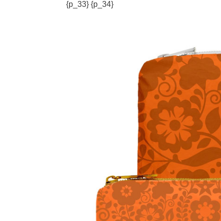
{p_33}
{p_34}