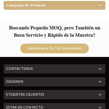
ofrece un acceso rápido a su
ofrece acceso rápido a su
Categorías De Producto
ladrillo o cables eléctricosEs una
fuente de alimentación o
bolsa de mensaje perfecta para
cables Es una bolsa de mensajes
trabajar, viajar corto, escuela y
perfecta para trabajar, viajes
diariamente usando
cortos, la escuela y el uso diario.
Buscando Pequeño MOQ, pero También un
Buen Servicio y Rápido de la Muestra?
Hable Acerca De Sus Necesidades
CONTÁCTENOS
SÍGUENOS
ETIQUETAS CALIENTES
ESTAR EN CONTACTO