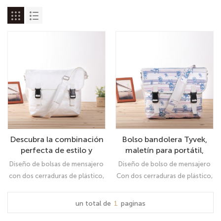
Descubra la combinación
Bolso bandolera Tyvek,
perfecta de estilo y
maletín para portátil,
practicidad: nuestra bolsa
bolso tipo cartera para
Diseño de bolsas de mensajero
Diseño de bolso de mensajero
de mensajería ligera
mujer
con dos cerraduras de plástico,
Con dos cerraduras de plástico,
impermeable para
mantenga su propiedad a salvo
mantenga su propiedad segura
mujeres, ¡su compañero
El bolsillo de la cremallera de
El bolsillo con cremallera de
un total de
1
paginas
de hombro casual ideal!
acceso externo en el lado
acceso externo en el lateral