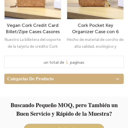
su empresa
su empresa
Vegan Cork Credit Card
Cork Pocket Key
Billet/Zipe Cases Casores
Organizer Case con 6
para hombres Bloqueo de
ganchos y 1 portavoz de
Nuestro La billetera del soporte
Hecho de material de corcho de
mujeres-Rfid
llave de automóvil
de la tarjeta de crédito Cork
alta calidad, ecológico y
está hecha de material de
elegante, Diseño simple y
corcho Color natural opcional y
clásico - Case de organizador
un total de
1
paginas
de aspecto clásico a prueba de
de llave de bolsillo unisexcork -
desgaste, gran regalo para su
regalo únicoLigero y flotante
Categorías De Producto
amante, familia o amigos
(hombres y mujeres)
Buscando Pequeño MOQ, pero También un
Buen Servicio y Rápido de la Muestra?