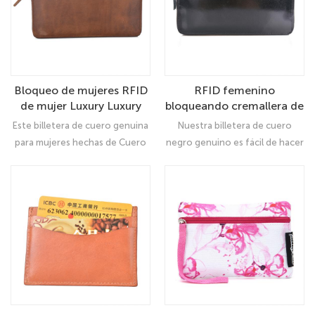
y apenas puedes sentir su
populares para mujeres y
existencia;
hombres.
Bloqueo de mujeres RFID
RFID femenino
de mujer Luxury Luxury
bloqueando cremallera de
Crazy Crazy Genuine
cuero real alrededor de la
Este billetera de cuero genuina
Nuestra billetera de cuero
Leather Clutch Billet
billetera Gran bolso de
para mujeres hechas de Cuero
negro genuino es fácil de hacer
Tolder Tolder Organizer
viaje
100% real: cuero grosero con
una billetera simple, pero muy
Ladies Purse
acabado guijarro, se siente lujo
difícil de hacer que una billetera
y cómodo Se ve aún mejor
simple sea atractiva Nuestro
después de usar durante mucho
diseñador combina con éxito la
tiempo
simplicidad y la moda en la
billetera y el resultado es
bastante para nuestra
satisfacción.