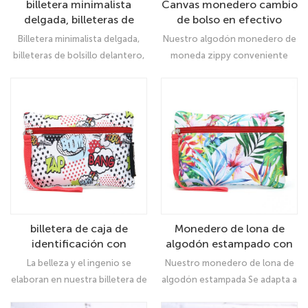
billetera minimalista
Canvas monedero cambio
delgada, billeteras de
de bolso en efectivo
bolsillo delantero, bloqueo
cremallera billeteras de
Billetera minimalista delgada,
Nuestro algodón monedero de
RFID, titular de la tarjeta
bolso pequeño
billeteras de bolsillo delantero,
moneda zippy conveniente
de crédito
bloqueo RFID, titular de la
Para que organice sus monedas
tarjeta de crédito
con tarjeta de crédito en
efectivo, USB Charger Cable
Aurices de lápiz labial y artículos
pequeños que debe llevar con
usted Adecuado para niñas,
mujeres y niños
billetera de caja de
Monedero de lona de
identificación con
algodón estampado con
cremallera de algodón de
cremallera y monedero
La belleza y el ingenio se
Nuestro monedero de lona de
algodón para mujeres
pequeño
elaboran en nuestra billetera de
algodón estampada Se adapta a
casos de ID de polvo de
pequeños artículos esenciales