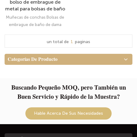
bolso de embrague de
metal para bolsas de baño
para mujeres lienzo
Muñecas de conchas Bolsas de
embrague de baño de dama
Puede usarlo como una bolsa
cosmética, bolsa de viaje, bolsa
un total de
1
paginas
de lavado, incluso la bolsa de
papelería o la bolsa de la
Categorías De Producto
escuela Lleve
convenientemente sus
artículos de cuidado personal,
como medicamentos, champú,
Buscando Pequeño MOQ, pero También un
jabón, cosmético, etc.
Buen Servicio y Rápido de la Muestra?
Hable Acerca De Sus Necesidades