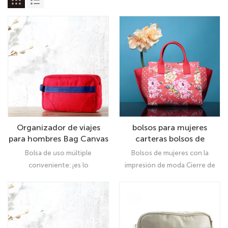
Organizador de viajes
bolsos para mujeres
para hombres Bag Canvas
carteras bolsos de
Shaving Dopp Kit TSA
hombro grande mango de
Bolsa de uso múltiple
Bolsos de mujeres con la
aprobado
mango de mango superior
conveniente: ¡es lo
impresión de moda Cierre de
para el trabajo
suficientemente pequeño
cremallera superior, hardware
como para caber en cualquier
plateado y pernos inferiores Se
equipaje de viaje, mochila e
puede usar como una bolsa
incluso llevado por una mano!
para mujeres, bolsos diarios,
Ya sea que esté viajando por
bolso de hombro, bolsa de