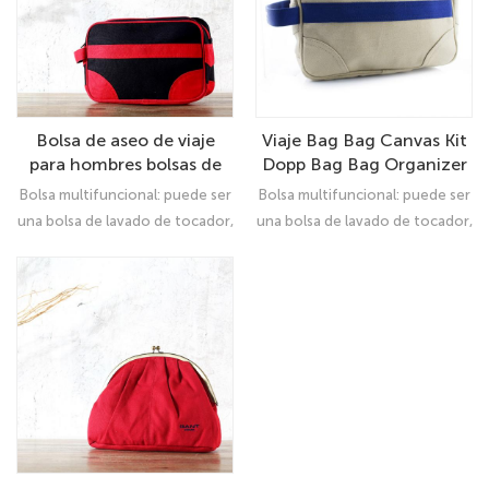
razones comerciales o
mango superior, bolsa de
personales, esta bolsa portátil
trabajo, etc.
ciertamente satisfará sus
necesidades Esta bolsa de viaje
que se puede utilizar como una
Bolsa de aseo de viaje
Viaje Bag Bag Canvas Kit
bolsa de kit de aseo tradicional,
para hombres bolsas de
Dopp Bag Bag Organizer
maquillaje o afeitar, un lugar
baño de afeitar dopp
Bolsa multifuncional: puede ser
Bolsa multifuncional: puede ser
seguro para almacenar sus
resistente al agua
una bolsa de lavado de tocador,
una bolsa de lavado de tocador,
artículos de atención médica
organizador de
organizador de
mientras viaja
almacenamiento de viajes,
almacenamiento de viajes,
organizador de maquillaje, bolsa
organizador de maquillaje, bolsa
cosmética, organizador de kit
cosmética, organizador de kit
de viaje portátil, paquete de
de viaje portátil, paquete de
almacenamiento doméstico,
almacenamiento doméstico,
bolsa de kit de afeitar, kit Dopp,
bolsa de kit de afeitar, kit Dopp,
etc.
etc.