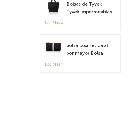
Bolsas de Tyvek
Tyvek impermeables
mochilas antirrobo
Lee Mas
bolsos de hombro
livianos
bolsa cosmética al
por mayor Bolsa
organizadora
Lee Mas
pequeña con patrón
personalizado