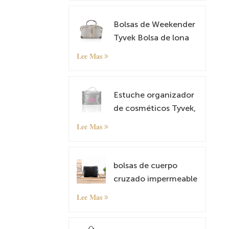
Bolsas de Weekender
Tyvek Bolsa de lona
de cuero durante la
Lee Mas
noche Carry on Tote
Bag con manga de
equipaje
Estuche organizador
de cosméticos Tyvek,
estuche de maquillaje
Lee Mas
bolsas de cuerpo
cruzado impermeable
y liviano Tyvek Tyvek
Lee Mas
Small Shoulder Bag
Satchel