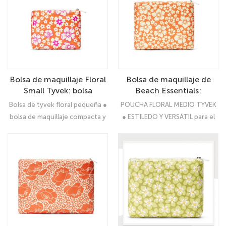
bodas, cumpleaños, Navidad,
novias y damas de honor
Bolsa de maquillaje Floral
Bolsa de maquillaje de
Small Tyvek: bolsa
Beach Essentials:
cosmética de gran
perfecto para protector
Bolsa de tyvek floral pequeña ●
POUCHA FLORAL MEDIO TYVEK
capacidad para mujeres,
solar, accesorios y regalos
bolsa de maquillaje compacta y
● ESTILEDO Y VERSÁTIL para el
viajes con cremallera y
de verano para mujeres y
versátil
uso diario
organizador de aseo
niñas