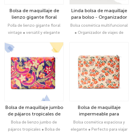
Bolsa de maquillaje de
Linda bolsa de maquillaje
lienzo gigante floral
para bolso - Organizador
vintage: bolsita cosmética
de viajes cosméticos
Polla de lienzo gigante floral
Bolsa cosmética multifuncional
linda e impermeable para
impermeables
vintage ● versátil y elegante
● Organizador de viajes de
mujeres, bolsa de trabajo
calidad premium
de viaje con cremallera
Bolsa de maquillaje jumbo
Bolsa de maquillaje
de pájaros tropicales de
impermeable para
gran capacidad para
mujeres: bolsa cosmética
Bolsa de lienzo jumbo de
Bolsa cosmética espaciosa y
mujeres - Organizador
de viaje portátil,
pájaros tropicales ● Bolsa de
elegante ● Perfecto para viajar