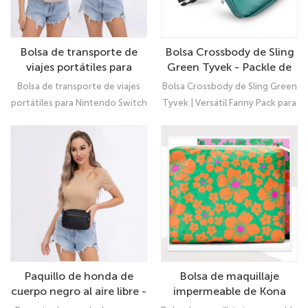
Bolsa de transporte de
Bolsa Crossbody de Sling
viajes portátiles para
Green Tyvek - Packle de
Nintendo Switch - bolso
viajes elegante para
Bolsa de transporte de viajes
Bolsa Crossbody de Sling Green
de hombro protector
hombres y mujeres |
portátiles para Nintendo Switch
Tyvek | Versátil Fanny Pack para
duradero para uso y
Perfecto para llevar
| Bolso protector de hombro
hombres y mujeres ● Ideal para
accesorios al aire libre
Nintendo Switch OLED
duradero para aventuras al aire
viajar y llevar Nintendo Switch
libre
OLED
Paquillo de honda de
Bolsa de maquillaje
cuerpo negro al aire libre -
impermeable de Kona
bolso de hombro versátil
Forest Tyvek - Linda