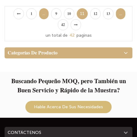
cosmético de lona de
organizador de tocador y
maquillaje elegante y funcional
y uso diario
viaje con bolsa de
bolsa de almacenamiento
cremallera
con cremallera
...
11
...
1
9
10
12
13
42
un total de
42
paginas
Categorías De Producto
Buscando Pequeño MOQ, pero También un
Buen Servicio y Rápido de la Muestra?
Hable Acerca De Sus Necesidades
CONTÁCTENOS