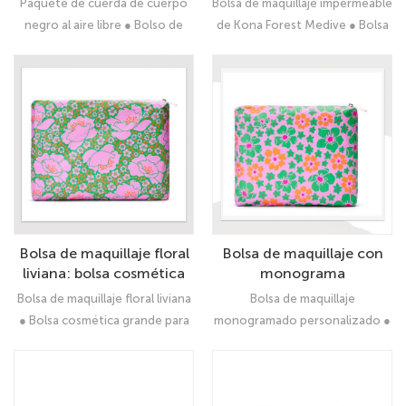
Paquete de cuerda de cuerpo
Bolsa de maquillaje impermeable
para hombres y mujeres |
organizador de bolsa de
negro al aire libre ● Bolso de
de Kona Forest Medive ● Bolsa
La bolsa de viaje se adapta
cosmética y tocador de
hombro versátil para hombres y
de viaje de viaje versátil para
a Nintendo Switch
viajes para mujeres y niñas
mujeres | La bolsa de viaje se
mujeres y niñas
adapta a Nintendo Switch
Bolsa de maquillaje floral
Bolsa de maquillaje con
liviana: bolsa cosmética
monograma
grande para mujeres
personalizado: bolsa
Bolsa de maquillaje floral liviana
Bolsa de maquillaje
cosmética impermeable
● Bolsa cosmética grande para
monogramado personalizado ●
con bolsillo interior
mujeres
Bolsa cosmética de cuero PU
impermeable con bolsillo
interior | Regalo perfecto para