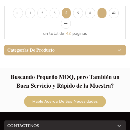
ejercicio.
para correr, viajar y hacer
ejercicio. Benma mini belt bags
4
...
1
2
3
5
6
42
combine style, function, and
durability in one sleek design —
perfect for retail brands and
un total de
42
paginas
private label projects.
Categorías De Producto
Buscando Pequeño MOQ, pero También un
Buen Servicio y Rápido de la Muestra?
Hable Acerca De Sus Necesidades
CONTÁCTENOS