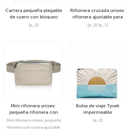
Cartera pequeña plegable
Riñonera cruzada unisex:
de cuero con bloqueo
riñonera ajustable para
RFID para mujer:
correr, hacer senderismo,
{p_0}
{p_0} {p_1}
minimonedero compacto
ir al gimnasio y viajar al
de lujo con ventana para
aire libre.
identificación
Mini riñonera unisex:
Bolsa de viaje Tyvek
pequeña riñonera con
impermeable
correa ajustable para
personalizada: neceser
Mini riñonera unisex: pequeña
{p_0}
correr, viajar y hacer
con estampado de moda
riñonera con correa ajustable