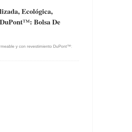
izada, Ecológica,
 DuPont™: Bolsa De
rmeable y con revestimiento DuPont™: