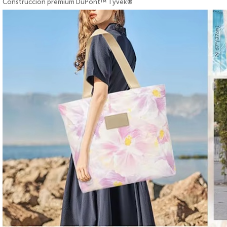
Construcción premium DuPont™ Tyvek®