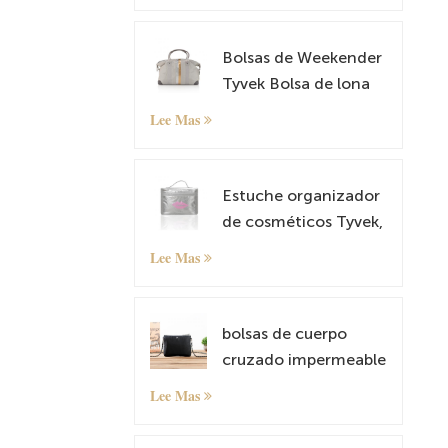
Bolsas de Weekender
Tyvek Bolsa de lona
de cuero durante la
Lee Mas
noche Carry on Tote
Bag con manga de
equipaje
Estuche organizador
de cosméticos Tyvek,
estuche de maquillaje
Lee Mas
bolsas de cuerpo
cruzado impermeable
y liviano Tyvek Tyvek
Lee Mas
Small Shoulder Bag
Satchel