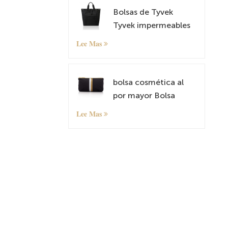
Bolsas de Tyvek
Tyvek impermeables
mochilas antirrobo
Lee Mas
bolsos de hombro
livianos
bolsa cosmética al
por mayor Bolsa
organizadora
Lee Mas
pequeña con patrón
personalizado