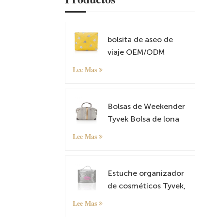
bolsita de aseo de
viaje OEM/ODM
Lee Mas
Bolsas de Weekender
Tyvek Bolsa de lona
de cuero durante la
Lee Mas
noche Carry on Tote
Bag con manga de
equipaje
Estuche organizador
de cosméticos Tyvek,
estuche de maquillaje
Lee Mas