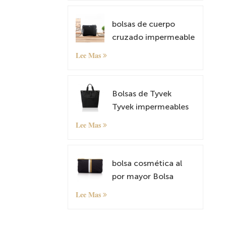
bolsas de cuerpo
cruzado impermeable
y liviano Tyvek Tyvek
Lee Mas
Small Shoulder Bag
Satchel
Bolsas de Tyvek
Tyvek impermeables
mochilas antirrobo
Lee Mas
bolsos de hombro
livianos
bolsa cosmética al
por mayor Bolsa
organizadora
Lee Mas
pequeña con patrón
personalizado