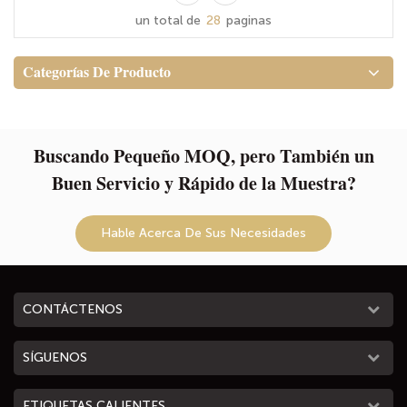
de la humedad y los derrames.
estamos dedicados a
un total de
28
paginas
proporcionar productos
superiores elaborados a partir
Categorías De Producto
de materiales ecológicos ¡Eleve
el juego de su organización con
una eficiencia elegante hoy!
Buscando Pequeño MOQ, pero También un
Buen Servicio y Rápido de la Muestra?
Hable Acerca De Sus Necesidades
CONTÁCTENOS
SÍGUENOS
ETIQUETAS CALIENTES