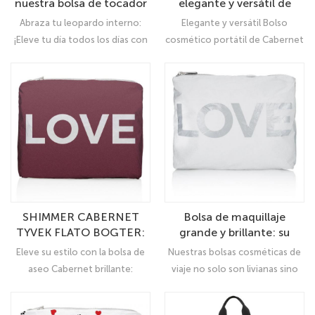
nuestra bolsa de tocador
elegante y versátil de
multifuncional de
Cabernet: ¡su elegante
Abraza tu leopardo interno:
Elegante y versátil Bolso
Leopard Print
compañero de viaje!
¡Eleve tu día todos los días con
cosmético portátil de Cabernet
Multifuncional
nuestra bolsa de aseo de
Shimmer -Su elegante
estampado de leopardo
compañero de viaje: transforma
multifuncional!
en un elegante embrague
plegable o una pulsera
espaciosa con nuestras
versátiles correas de muñeca
con clip Diseñado para personas
de moda, esta bolsa es
funcional y de moda.
SHIMMER CABERNET
Bolsa de maquillaje
TYVEK FLATO BOGTER:
grande y brillante: su
Sleek Makeup Organizer
bolsa con cremallera
Eleve su estilo con la bolsa de
Nuestras bolsas cosméticas de
para glamour
perfecta para una
aseo Cabernet brillante:
viaje no solo son livianas sino
organización elegante
¡accesorio perfecto de día a
también resistentes a las
noche!
salpicaduras y reciclables, lo que