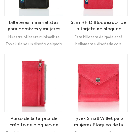
billeteras minimalistas
Slim RFID Bloqueador de
para hombres y mujeres
la tarjeta de bloqueo
RFID Pocket de bolsillo
Minimalista de la billetera
Nuestra billetera minimalista
Esta billetera delgada está
delantero Billetera de la
de bolsillo delantero
Tyvek tiene un diseño delgado
bellamente diseñada con
tarjeta de cuero
Tyvek para mujeres
y compacto, pero tiene mucho
tamaño: 4 4 "x 3" x 0 1 ", es la
espacio
billetera minimalista la que se
adapta perfectamente a su
bolsillo, bolso o paquete de
viaje
Purso de la tarjeta de
Tyvek Small Willet para
crédito de bloqueo de
mujeres Bloqueo de la
billetera de billetera de
tarjeta de crédito para