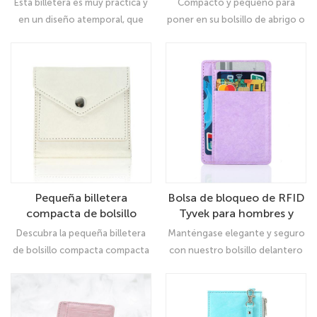
Esta billetera es muy práctica y
Compacto y pequeño para
mujer
mujeres Titular de la
en un diseño atemporal, que
poner en su bolsillo de abrigo o
tarjeta de crédito
puede satificar
pantalón Dimensión perfecta: 3
simultáneamente sus requisitos
85 "x 4 13" x 0 59 " Un soporte
de moda o practicabilidad.
de tarjeta minimalista y billetera
para su uso diario.
Pequeña billetera
Bolsa de bloqueo de RFID
compacta de bolsillo
Tyvek para hombres y
compacto para mujeres -
mujeres - Titular de la
Descubra la pequeña billetera
Manténgase elegante y seguro
Dupont Tyvek ecológico
tarjeta de crédito de
de bolsillo compacta compacta
con nuestro bolsillo delantero
bolsillo delantero
de nuestras mujeres hecha de
minimalista bloqueando la
minimalista
Dupont Tyvek ecológico
billetera Tyvek para hombres y
Ligero, duradero y perfecto
mujeres