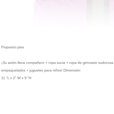
Propuesto para:
¡Su avión lleva compañero + ropa sucia + ropa de gimnasio sudorosa
empaquetados + juguetes para niños! Dimensión
11 "L x 2" W x 9 "H