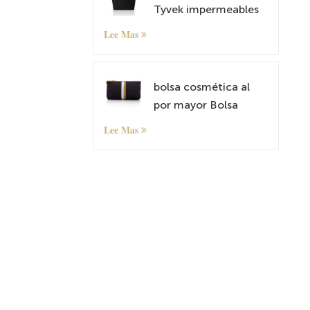
Tyvek impermeables
mochilas antirrobo
Lee Mas
bolsos de hombro
livianos
bolsa cosmética al
por mayor Bolsa
organizadora
Lee Mas
pequeña con patrón
personalizado