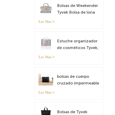
Bolsas de Weekender
Tyvek Bolsa de lona
de cuero durante la
Lee Mas
noche Carry on Tote
Bag con manga de
equipaje
Estuche organizador
de cosméticos Tyvek,
estuche de maquillaje
Lee Mas
bolsas de cuerpo
cruzado impermeable
y liviano Tyvek Tyvek
Lee Mas
Small Shoulder Bag
Satchel
Bolsas de Tyvek