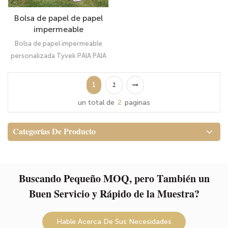
Bolsa de papel de papel
impermeable
personalizada Tyvek Paia
Bolsa de papel impermeable
Jumbo Bolsa de
personalizada Tyvek PAIA PAIA
almacenamiento
Jumbo Bolsa de
almacenamiento: Organizador
1
2
Ultimate
un total de
2
paginas
Categorías De Producto
Buscando Pequeño MOQ, pero También un
Buen Servicio y Rápido de la Muestra?
Hable Acerca De Sus Necesidades