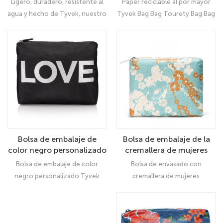
Ligero, duradero, resistente al
Paper reciclable al por mayor
Cosmetic Bolse
agua y hecho de Tyvek, nuestro
Tyvek Bag Bag Tourety Bag Bag
material favorito sostenible y
Bagsic: Organizador Ultimate
duradero Una manera perfecta
de ser práctico y el medio
ambiente ● El mejor amigo de
una vez.
Bolsa de embalaje de la
Bolsa de embalaje de
cremallera de mujeres
color negro personalizado
resistentes al agua
Tyvek
Bolsa de envasado con
Bolsa de embalaje de color
inalámbricas para la
cremallera de mujeres
negro personalizado Tyvek
cremallera para
resistentes al agua inalterables
Tyvek Bag Purse Bag Ultimate
cosméticos maquillaje de
para el aseo de los cosméticos:
Organizador
aseo
Organizador UltimateWaikiki