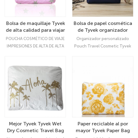
Bolsa de maquillaje Tyvek
Bolsa de papel cosmética
de alta calidad para viajar
de Tyvek organizador
impermeable
personalizado con
POUCHA COSMÉTICO DE VIAJE
Organizador personalizado
cremallera con cremallera
IMPRESIONES DE ALTA DE ALTA
Pouch Travel Cosmetic Tyvek
CALIDAD: Organizador Ultimate
Paper Bags con cremallera:
Organizador Ultimate
Mejor Tyvek Tyvek Wet
Paper reciclable al por
Dry Cosmetic Travel Bag
mayor Tyvek Paper Bag
Mayor Mayor
Bag Asourety Bag