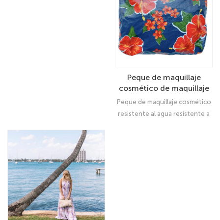
Blue Small Tyvek Pouch en
estampados de hibisco
amarillo/blanco
Peque de maquillaje
cosmético de maquillaje
pequeño resistente a la
Peque de maquillaje cosmético
lágrima personalizado
resistente al agua resistente a
DuPont Tyvek
la lágrima personalizadoMarina
Hibiscus Small Tyvek Pouch