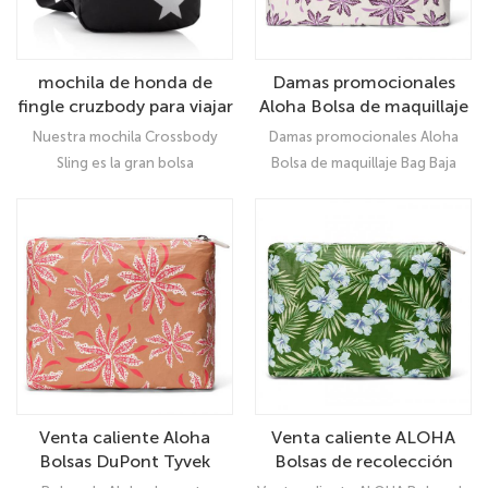
mochila de honda de
Damas promocionales
fingle cruzbody para viajar
Aloha Bolsa de maquillaje
de senderismo
Bolsa de MOQ BAJO ECO
Nuestra mochila Crossbody
Damas promocionales Aloha
ECO ALTERANTE PARA
Sling es la gran bolsa
Bolsa de maquillaje Bag Baja
VIAJE
multifuncional y multipropósito
MOQ Eco impermeable Bag para
(esta forma) que se hizo
viajar: Organizador
popular para viajar o caminar
UltimateNaupaka Kahakai Purple
Medium Tyvek Pouch
Venta caliente ALOHA
Venta caliente Aloha
Bolsas de recolección
Bolsas DuPont Tyvek
2023 Bolsa de papel de
Cosmetic Bag para