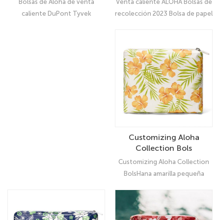
Venta caliente ALOHA Bolsas de
Bolsas de Aloha de venta
aseo de maquillaje
maquillaje o viaje
recolección 2023 Bolsa de papel
caliente DuPont Tyvek
Pequeña bolsa de
de aseo de maquillaje Pequeña
Cosmetic Bag para maquillaje o
almacenamiento con
bolsa de almacenamiento con
viaje: Organizador
cremallera
cremallera: Organizador
UltimateNaupaka Kahakai Tan
UltimateHana verde de Tyvek
Small Tyvek Pouch
Pouch
Customizing Aloha
Collection Bols
Customizing Aloha Collection
BolsHana amarilla pequeña
bolsa tyvek