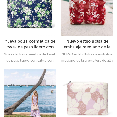
nueva bolsa cosmética de
Nuevo estilo Bolsa de
tyvek de peso ligero con
embalaje mediano de la
calma con cremallera
cremallera de alta calidad
Nueva bolsa cosmética de tyvek
NUEVO estilo Bolsa de embalaje
personalizada con
Tyvek Haleiwa
de peso ligero con calma con
mediano de la cremallera de alta
cremallera con impresión
cremallera personalizada con
calidad de alta calidad:
Kapolei
cremallera con impresión
organizador Ultimate
KapoleiKapolei Jumbo Tyvek
Pouch: Tu maleta compañera