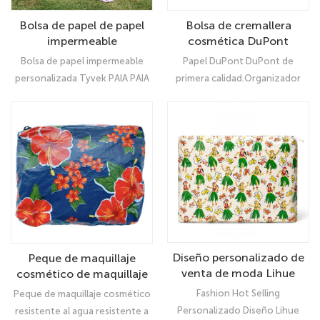
Bolsa de papel de papel
Bolsa de cremallera
impermeable
cosmética DuPont
personalizada Tyvek Paia
DuPont premium
Bolsa de papel impermeable
Papel DuPont DuPont de
Jumbo Bolsa de
personalizada Tyvek PAIA PAIA
primera calidad.Organizador
almacenamiento
Jumbo Bolsa de
finalPAIA Small Tyvek Pouch en
almacenamiento: Organizador
impresiones de Paia
Ultimate
Purple/Cream
Diseño personalizado de
Peque de maquillaje
venta de moda Lihue
cosmético de maquillaje
Jumbo Tyvek Pouch con
pequeño resistente a la
Fashion Hot Selling
Peque de maquillaje cosmético
cremallera
lágrima personalizado
Personalizado Diseño Lihue
resistente al agua resistente a