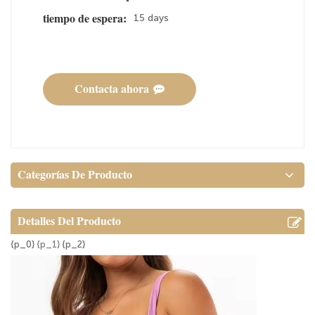
15 days
tiempo de espera:
Contacta ahora
Categorías De Producto
Detalles Del Producto
{p_0}
{p_1}
{p_2}