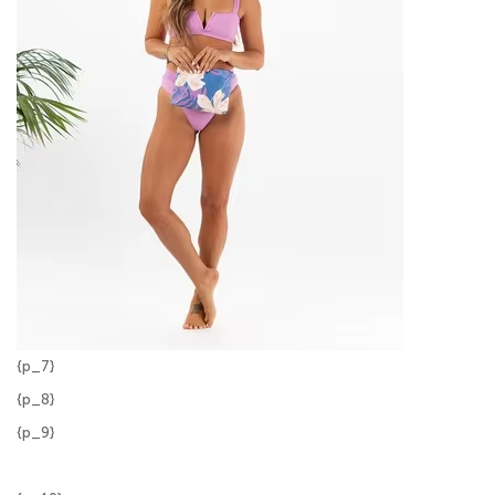
{p_7}
{p_8}
{p_9}