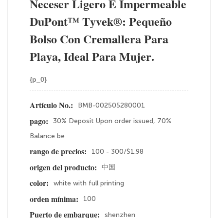
Neceser Ligero E Impermeable
DuPont™ Tyvek®: Pequeño
Bolso Con Cremallera Para
Playa, Ideal Para Mujer.
{p_0}
BMB-002505280001
Artículo No.:
30% Deposit Upon order issued, 70%
pago:
Balance be
100 - 300/$1.98
rango de precios:
中国
origen del producto:
white with full printing
color:
100
orden mínima:
shenzhen
Puerto de embarque: