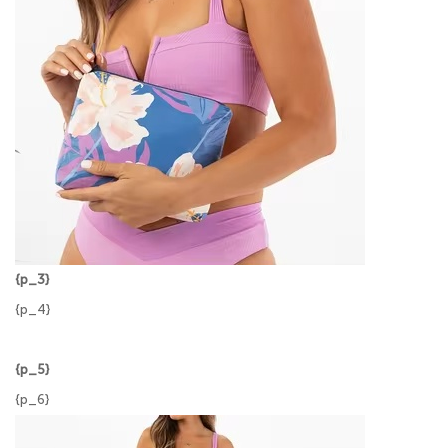
{p_3}
{p_4}
{p_5}
{p_6}