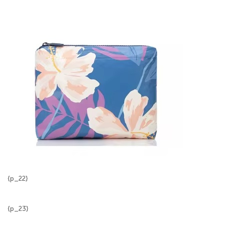
{p_22}
{p_23}